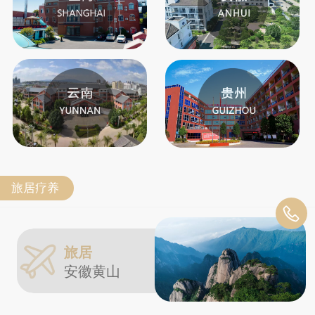
旅居疗养
旅居
安徽黄山